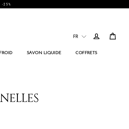
/ -25%
FR
PANIER
CONNEXION
FROID
SAVON LIQUIDE
COFFRETS
NELLES